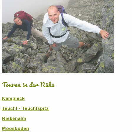
Touren in der Nähe
Kampleck
Teuchl - Teuchlspitz
Riekenalm
Moosboden