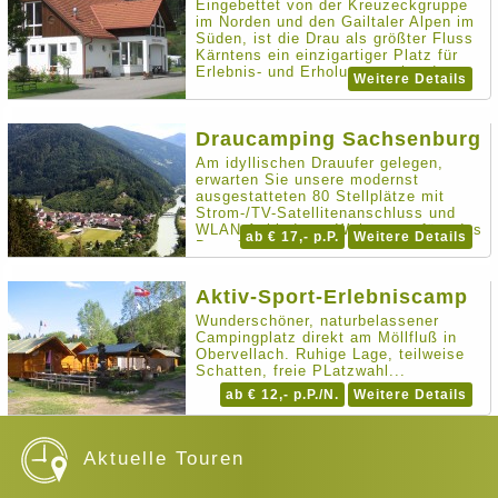
Eingebettet von der Kreuzeckgruppe
im Norden und den Gailtaler Alpen im
Süden, ist die Drau als größter Fluss
Kärntens ein einzigartiger Platz für
Erlebnis- und Erholungssuchende.
Weitere Details
Draucamping Sachsenburg
Am idyllischen Drauufer gelegen,
erwarten Sie unsere modernst
ausgestatteten 80 Stellplätze mit
Strom-/TV-Satellitenanschluss und
WLAN-Anbindung. Weiters verfügt das
ab € 17,- p.P.
Weitere Details
Drau-Camping über einen
Kinderspielplatz ...
Aktiv-Sport-Erlebniscamp
Wunderschöner, naturbelassener
Campingplatz direkt am Möllfluß in
Obervellach. Ruhige Lage, teilweise
Schatten, freie PLatzwahl...
ab € 12,- p.P./N.
Weitere Details
Aktuelle Touren