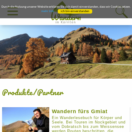
Durch die Nutzung unserer Website erklären Sie sich damit einverstanden, dass wir Cookies setzen.
mehr Info
ich bin einverstanden
Produkte/Partner
Wandern fürs Gmiat
Ein Wanderlesebuch für Körper und
Seele. Bei Touren im Nockgebiet und
vom Dobratsch bis zum Weissensee
werden Routen beschritten, die