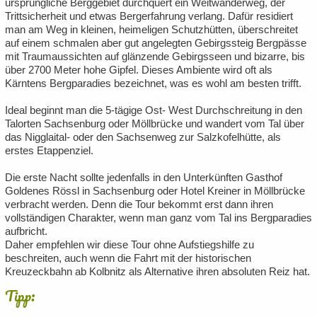
ursprüngliche Berggebiet durchquert ein Weitwanderweg, der
Trittsicherheit und etwas Bergerfahrung verlang. Dafür residiert
man am Weg in kleinen, heimeligen Schutzhütten, überschreitet
auf einem schmalen aber gut angelegten Gebirgssteig Bergpässe
mit Traumaussichten auf glänzende Gebirgsseen und bizarre, bis
über 2700 Meter hohe Gipfel. Dieses Ambiente wird oft als
Kärntens Bergparadies bezeichnet, was es wohl am besten trifft.
Ideal beginnt man die 5-tägige Ost- West Durchschreitung in den
Talorten Sachsenburg oder Möllbrücke und wandert vom Tal über
das Nigglaital- oder den Sachsenweg zur Salzkofelhütte, als
erstes Etappenziel.
Die erste Nacht sollte jedenfalls in den Unterkünften Gasthof
Goldenes Rössl in Sachsenburg oder Hotel Kreiner in Möllbrücke
verbracht werden. Denn die Tour bekommt erst dann ihren
vollständigen Charakter, wenn man ganz vom Tal ins Bergparadies
aufbricht.
Daher empfehlen wir diese Tour ohne Aufstiegshilfe zu
beschreiten, auch wenn die Fahrt mit der historischen
Kreuzeckbahn ab Kolbnitz als Alternative ihren absoluten Reiz hat.
Tipp: