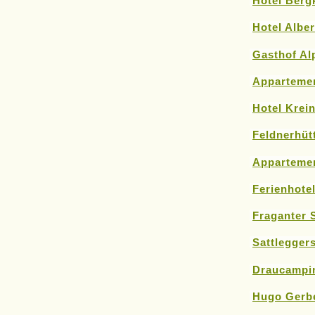
Hotel Bergk
Hotel Alber
Gasthof Al
Apparteme
Hotel Krei
Feldnerhüt
Apparteme
Ferienhote
Fraganter 
Sattlegger
Draucampi
Hugo Gerbe