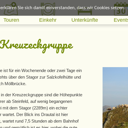
rklären Sie sich damit einverstanden, dass wir Cookies setzen.
Touren
Einkehr
Unterkünfte
Event
 Kreuzeckgruppe
 ist für ein Wochenende oder zwei Tage ein
ehts über den Stagor zur Salzkofelhütte und
ch Möllbrücke.
t in der Kreuzeckgruppe sind die Höhepunkte
rer ab Steinfeld, auf wenig begangenen
ei mit dem Stagor (2289m) ein echter
artet. Der Blick ins Drautal ist hier
, wartet rund 7,5 Stunden ab dem Bahnhof
g und gemütlich ist es hier, wobei die gute