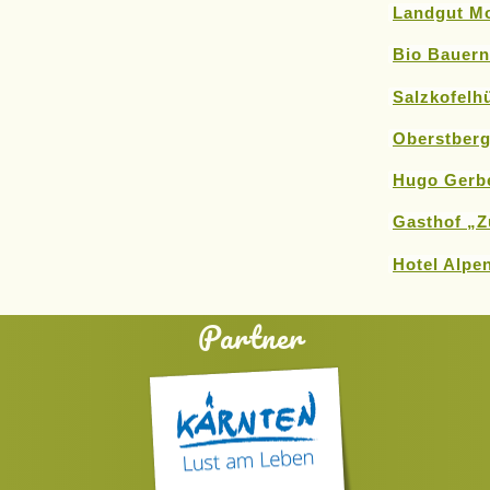
Landgut Mo
Bio Bauern
Salzkofelh
Oberstberg
Hugo Gerbe
Gasthof „Z
Hotel Alpe
Partner