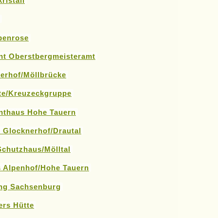
ristall
penrose
nt Oberstbergmeisteramt
nerhof/Möllbrücke
te/Kreuzeckgruppe
nthaus Hohe Tauern
l Glocknerhof/Drautal
Schutzhaus/Mölltal
s Alpenhof/Hohe Tauern
ng Sachsenburg
rs Hütte