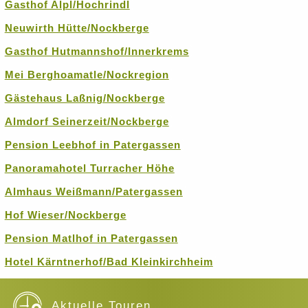
Gasthof Alpl/Hochrindl
Neuwirth Hütte/Nockberge
Gasthof Hutmannshof/Innerkrems
Mei Berghoamatle/Nockregion
Gästehaus Laßnig/Nockberge
Almdorf Seinerzeit/Nockberge
Pension Leebhof in Patergassen
Panoramahotel Turracher Höhe
Almhaus Weißmann/Patergassen
Hof Wieser/Nockberge
Pension Matlhof in Patergassen
Hotel Kärntnerhof/Bad Kleinkirchheim
Aktuelle Touren