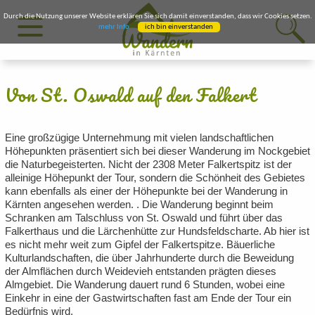
Durch die Nutzung unserer Website erklären Sie sich damit einverstanden, dass wir Cookies setzen.
mehr Info
ich bin einverstanden
Von St. Oswald auf den Falkert
Eine großzügige Unternehmung mit vielen landschaftlichen
Höhepunkten präsentiert sich bei dieser Wanderung im Nockgebiet
die Naturbegeisterten. Nicht der 2308 Meter Falkertspitz ist der
alleinige Höhepunkt der Tour, sondern die Schönheit des Gebietes
kann ebenfalls als einer der Höhepunkte bei der Wanderung in
Kärnten angesehen werden. . Die Wanderung beginnt beim
Schranken am Talschluss von St. Oswald und führt über das
Falkerthaus und die Lärchenhütte zur Hundsfeldscharte. Ab hier ist
es nicht mehr weit zum Gipfel der Falkertspitze. Bäuerliche
Kulturlandschaften, die über Jahrhunderte durch die Beweidung
der Almflächen durch Weidevieh entstanden prägten dieses
Almgebiet. Die Wanderung dauert rund 6 Stunden, wobei eine
Einkehr in eine der Gastwirtschaften fast am Ende der Tour ein
Bedürfnis wird.