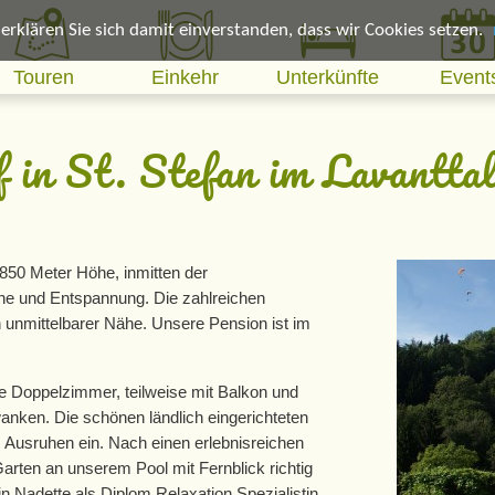
rklären Sie sich damit einverstanden, dass wir Cookies setzen.
Touren
Einkehr
Unterkünfte
Event
 in St. Stefan im Lavantta
 850 Meter Höhe, inmitten der
he und Entspannung. Die zahlreichen
 unmittelbarer Nähe. Unsere Pension ist im
e Doppelzimmer, teilweise mit Balkon und
anken. Die schönen ländlich eingerichteten
 Ausruhen ein. Nach einen erlebnisreichen
arten an unserem Pool mit Fernblick richtig
n Nadette als Diplom Relaxation Spezialistin