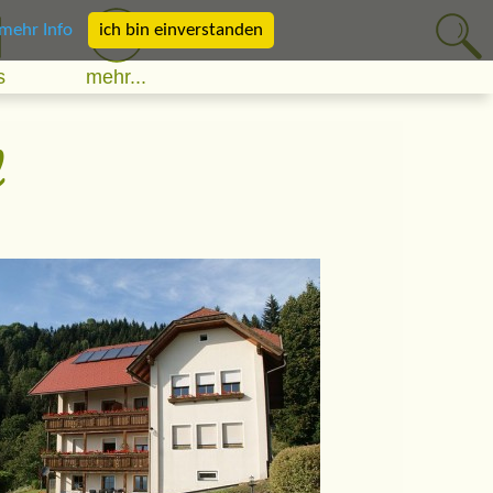
mehr Info
ich bin einverstanden
s
mehr...
l