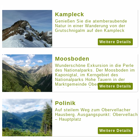
Kampleck
Genießen Sie die atemberaubende
Natur in einer Wanderung von der
Grutschnigalm auf den Kampleck
Weitere Details
Moosboden
Wunderschöne Exkursion in die Perle
des Nationalparks. Der Moosboden im
Kaponigtal, im Kerngebiet des
Nationalparks Hohe Tauern in der
Marktgemeinde Obervellach, wird als
Weitere Details
ein besonderes Juwel des
Nationalparks bezeichnet.
Polinik
Auf steilem Weg zum Obervellacher
Hausberg. Ausgangspunkt: Obervellach
– Hauptplatz
Weitere Details