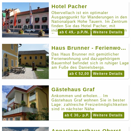
Hotel Pacher
Obervellach ist ein optimaler
Ausgangpunkt für Wanderungen in den
Nationalpark Hohe Tauern. Im Zentrum
finden Sie das Hotel Pacher, mit
individuell und liebevoll eingerichteten
ab € 49,- p.P./N.
Weitere Details
Zimmern.
Haus Brunner - Ferienwohnung im Hühnerhotel
Das Haus Brunner mit gemütlicher
Ferienwohnung und dazugehörigem
Bauernhof befindet sich in ruhiger Lage
am Fuße des Danielsbergs.
ab € 52,00
Weitere Details
Gästehaus Graf
Ankommen und erholen... Im
Gästehaus Graf wohnen Sie in bester
Lage: zahlreiche Freizeitmöglichkeiten
sind in nächster Nähe
ab € 30,- p.P.
Weitere Details