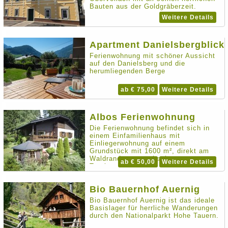
Bauten aus der Goldgräberzeit.
Weitere Details
Apartment Danielsbergblick
Ferienwohnung mit schöner Aussicht
auf den Danielsberg und die
herumliegenden Berge
ab € 75,00
Weitere Details
Albos Ferienwohnung
Die Ferienwohnung befindet sich in
einem Einfamilienhaus mit
Einliegerwohnung auf einem
Grundstück mit 1600 m², direkt am
Waldrand, etwas abseits vom
ab € 50,00
Weitere Details
Touristentrubel in der Gemeinde
Reißeck, im Ortsteil Penk, im schönen
Mölltal.
Bio Bauernhof Auernig
Bio Bauernhof Auernig ist das ideale
Basislager für herrliche Wanderungen
durch den Nationalparkt Hohe Tauern.