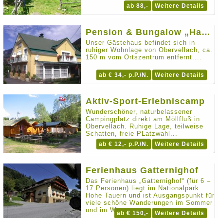
ab 88,-
Weitere Details
Pension & Bungalow „Haus Rita“
Unser Gästehaus befindet sich in
ruhiger Wohnlage von Obervellach, ca.
150 m vom Ortszentrum entfernt....
ab € 34,- p.P./N.
Weitere Details
Aktiv-Sport-Erlebniscamp
Wunderschöner, naturbelassener
Campingplatz direkt am Möllfluß in
Obervellach. Ruhige Lage, teilweise
Schatten, freie PLatzwahl...
ab € 12,- p.P./N.
Weitere Details
Ferienhaus Gatternighof
Das Ferienhaus „Gatternighof“ (für 6 –
17 Personen) liegt im Nationalpark
Hohe Tauern und ist Ausgangspunkt für
viele schöne Wanderungen im Sommer
und im Winter.
ab € 150,-
Weitere Details