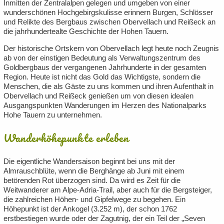
Inmitten der Zentralalpen gelegen und umgeben von einer
wunderschönen Hochgebirgskulisse erinnern Burgen, Schlösser
und Relikte des Bergbaus zwischen Obervellach und Reißeck an
die jahrhundertealte Geschichte der Hohen Tauern.
Der historische Ortskern von Obervellach legt heute noch Zeugnis
ab von der einstigen Bedeutung als Verwaltungszentrum des
Goldbergbaus der vergangenen Jahrhunderte in der gesamten
Region. Heute ist nicht das Gold das Wichtigste, sondern die
Menschen, die als Gäste zu uns kommen und ihren Aufenthalt in
Obervellach und Reißeck genießen um von diesen idealen
Ausgangspunkten Wanderungen im Herzen des Nationalparks
Hohe Tauern zu unternehmen.
Wanderhöhepunkte erleben
Die eigentliche Wandersaison beginnt bei uns mit der
Almrauschblüte, wenn die Berghänge ab Juni mit einem
betörenden Rot überzogen sind. Da wird es Zeit für die
Weitwanderer am Alpe-Adria-Trail, aber auch für die Bergsteiger,
die zahlreichen Höhen- und Gipfelwege zu begehen. Ein
Höhepunkt ist der Ankogel (3.252 m), der schon 1762
erstbestiegen wurde oder der Zagutnig, der ein Teil der „Seven