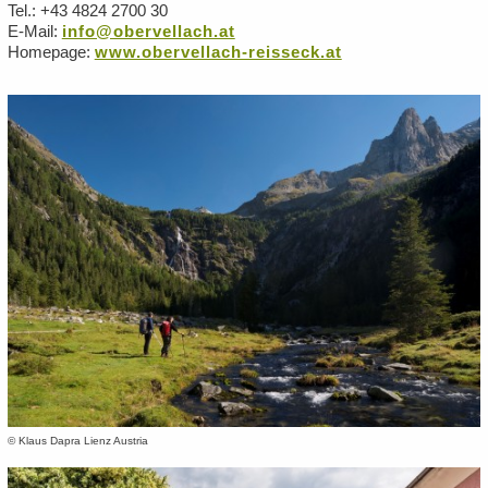
Tel.: +43 4824 2700 30
E-Mail:
info@obervellach.at
Homepage:
www.obervellach-reisseck.at
© Klaus Dapra Lienz Austria