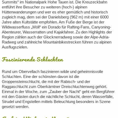
Summits“ im Nationalpark Hohe Tauen ist. Die Kreuzeckbahn
entführt ihre Besucher zu weiteren (hoch-) alpinen
Hüttenwanderungen und wer es eher gemütlich und historisch
zugleich mag, dem sei der Danielsberg (962 m) mit einer 6000
Jahre alten Kultstätte empfohlen. Am Fuße der Berge ist der
Wildwasserfluss „Möll“ ein Dorado für Rafting-Fans, Canyoning-
Abenteurer, Wasserratten und Kajakfahrer. Zu den Highlights der
Region zählen auch der Glocknerradweg sowie der Alpe-Adria-
Radweg und zahlreiche Mountainbikestrecken führen zu alpinen
Ausflugszielen.
Faszinierende Schluchten
Rund um Obervellach faszinieren wilde und geheimnisvolle
Schluchten. Eine der schönsten davon ist die
Groppensteinschlucht, die mit der Rabisch- und der
Raggaschlucht zum Oberkärntner Dreischluchtenweg gehört.
Einmal in der Woche, zum „Zauber der Nacht“ geht ein Bergführer
mit den Gästen durch die nächtliche Schlucht, deren Wasserfälle,
Strudel und Engstellen mittels Beleuchtung besonders in Szene
gesetzt werden.