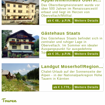
Appartementhaus Oberstbergmeisteramt
Das Oberstbergmeisteramt wurde vor
über 500 Jahren im Renaissancestil
erbaut und liegt im Herzen von
Obervellach/Mölltal.
ab € 48,- p.P./N.
Weitere Details
Gästehaus Staats
Das Gästehaus Staats befindet sich in
zentraler und ruhiger Lage in
Obervellach. Im Sommer ein idealer
Ausgangspunkt für ausgedehnte
Spaziergänge...
ab € 35,- p.P./N.
Weitere Details
Landgut Moserhof/Region Hohe Tauern
Chalet-Urlaub auf der Sonnenseite der
Alpen - in der Nationalparkregion Hohe
Tauern in Kärnten
ab € 1.770,-
Weitere Details
Touren