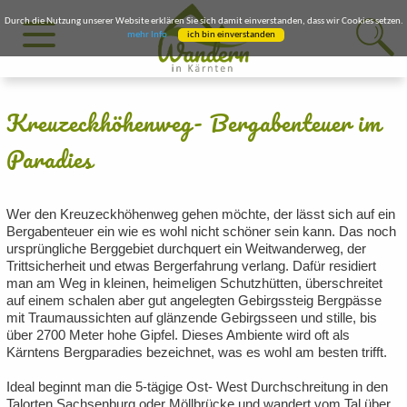
Durch die Nutzung unserer Website erklären Sie sich damit einverstanden, dass wir Cookies setzen.
mehr Info
ich bin einverstanden
Kreuzeckhöhenweg- Bergabenteuer im
Paradies
Wer den Kreuzeckhöhenweg gehen möchte, der lässt sich auf ein
Bergabenteuer ein wie es wohl nicht schöner sein kann. Das noch
ursprüngliche Berggebiet durchquert ein Weitwanderweg, der
Trittsicherheit und etwas Bergerfahrung verlang. Dafür residiert
man am Weg in kleinen, heimeligen Schutzhütten, überschreitet
auf einem schalen aber gut angelegten Gebirgssteig Bergpässe
mit Traumaussichten auf glänzende Gebirgsseen und stille, bis
über 2700 Meter hohe Gipfel. Dieses Ambiente wird oft als
Kärntens Bergparadies bezeichnet, was es wohl am besten trifft.
Ideal beginnt man die 5-tägige Ost- West Durchschreitung in den
Talorten Sachsenburg oder Möllbrücke und wandert vom Tal über