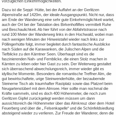
vorzüglichen Einkehrmöglichkeiten.
Dazu ist die Seppl- Hütte, bei der Auffahrt an der Gerlitzen
Alpenstraße auf 1420m, der ideale Ausgangspunkt. Nicht nur, dass
am Ende der Wanderung eine sehr gute Einkehrmöglichkeit wartet,
auch der Ort bei der Talstation des Birkenhofliftes vermittelt Ruhe
und Beschaulichkeit. Ab hier führt von der Abfahrtstrasse nach
rund 100 Meter der Wanderweg links in den Hochwald, wobei man
nach wenigen Minuten der Hinweistafel wieder nach links zur
Pöllingerhütte folgt, immer begleitet durch fantastische Ausblicke
nach Süden auf die Karawanken, die Julischen Alpen und die
Tiefblicke zu den Kärntner Seen. Überhaupt sind es die
faszinierenden Nah- und Fernblicke, die einen Stolz machen in
Kärnten zu leben oder hier Gast zu sein. Der Weiterweg gestaltet
sich überraschend abwechslungsreich, immer wieder gibt es
idyllische Momente. Besonders die romantische Treffner Alm, die
gut bewirtschaftete, urige Steinwenderhütte, der bezaubernde
Steinerne Tisch als traumhafter Rastplatz sowie das Platzerl beim
Neugartenstüberl mit dem Almsee. Hier sollte man nochmal die
Kräfte sammeln, sind es doch 400 Höhenmeter, die noch zum
Gerlitzen Gipfel zurückgelegt werden müssen um dann
aussichtsreich die Höhenmeter über das Almkreuz ober dem Hotel
Feuerberg und über die „ Felsenkapelle“ und die Schönfeldsiedlung
absteigend wieder zu verlieren. Zur Freude der Wanderer, denn die